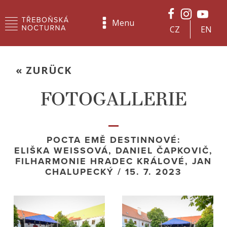
Menu
CZ
EN
« ZURÜCK
FOTOGALLERIE
POCTA EMĚ DESTINNOVÉ:
ELIŠKA WEISSOVÁ, DANIEL ČAPKOVIČ,
FILHARMONIE HRADEC KRÁLOVÉ, JAN
CHALUPECKÝ / 15. 7. 2023