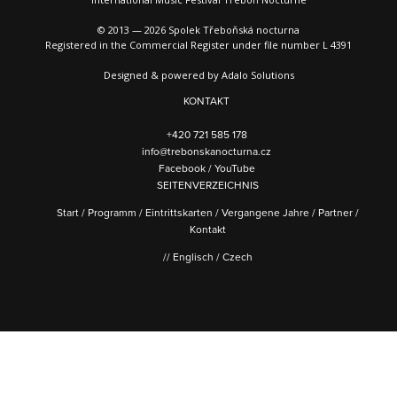
© 2013 — 2026 Spolek Třeboňská nocturna
Registered in the Commercial Register under file number L 4391
Designed & powered by
Adalo Solutions
KONTAKT
+420 721 585 178
info@trebonskanocturna.cz
Facebook
/
YouTube
SEITENVERZEICHNIS
Start
/
Programm
/
Eintrittskarten
/
Vergangene Jahre
/
Partner
/
Kontakt
//
Englisch
/
Czech