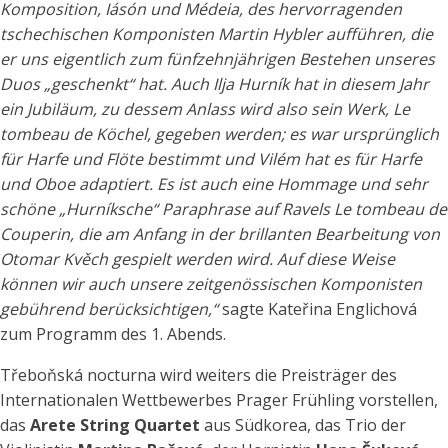
Komposition, Iásón und Médeia, des hervorragenden
tschechischen Komponisten Martin Hybler aufführen, die
er uns eigentlich zum fünfzehnjährigen Bestehen unseres
Duos „geschenkt“ hat. Auch Ilja Hurník hat in diesem Jahr
ein Jubiläum, zu dessem Anlass wird also sein Werk, Le
tombeau de Köchel, gegeben werden; es war ursprünglich
für Harfe und Flöte bestimmt und Vilém hat es für Harfe
und Oboe adaptiert. Es ist auch eine Hommage und sehr
schöne „Hurníksche“ Paraphrase auf Ravels Le tombeau de
Couperin, die am Anfang in der brillanten Bearbeitung von
Otomar Kvěch gespielt werden wird. Auf diese Weise
können wir auch unsere zeitgenössischen Komponisten
gebührend berücksichtigen,“
sagte Kateřina Englichová
zum Programm des 1. Abends.
Třeboňská nocturna wird weiters die Preisträger des
Internationalen Wettbewerbes Prager Frühling vorstellen,
das
Arete String Quartet
aus Südkorea, das Trio der