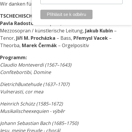
Wir danken für Ihr Verständnis und freuen uns auf Sie.
TSCHECHISCHES ENSEMBLE BAROCK-QUINTETT
Pavla Radostová
– Sopran,
Tereza Válková
–
Mezzosopran / künstlerische Leitung,
Jakub Kubín
–
Tenor,
Jiří M. Procházka
– Bass,
Přemysl Vacek
–
Theorba,
Marek Čermák
– Orgelpositiv
Programm:
Claudio Monteverdi (1567–1643)
Confitebortibi, Domine
DietrichBuxtehude (1637–1707)
Vulnerasti, cor mea
Heinrich Schütz (1585–1672)
Musikalischeexequien - výběr
Johann Sebastian Bach (1685–1750)
Jesu, meine Freude - chorál