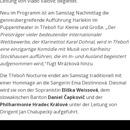
Leitung von Vlado Valovič begleitet.
Neu im Programm ist am Samstag Nachmittag die
genreübergreifende Aufführung Harlekin im
Puppentheater in Třeboň für Kleine und Große.
„Der
Preisträger vieler bedeutender internationaler
Wettbewerbe, der Klarinettist Karel Dohnal, wird in Třeboň
eine einzigartige Komödie mit Musik von Karlheinz
Stockhausen aufführen, die im In- und Ausland begeistert
aufgenommen wird,“
fügt Mrázková hinzu.
Die Třeboň Nocturne endet am Samstag traditionell mit
einer Hommage an die Sängerin Ema Destinnová. Diesmal
wird sie von der Sopranistin
Eliška Weissová
, dem
slowakischen Bariton
Daniel Čapkovič
und der
Philharmonie Hradec Králové
unter der Leitung von
Dirigent Jan Chalupecký aufgeführt.