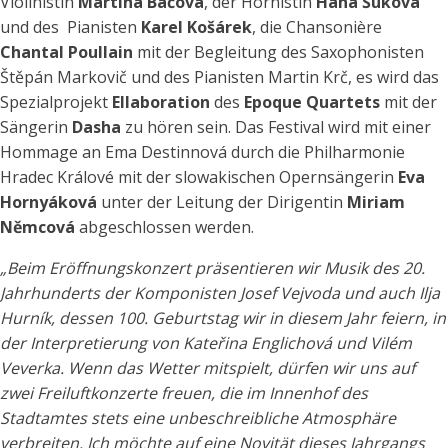
Violinistin
Martina Bačová
, der Hornistin
Hana Šuková
und des
Pianisten
Karel Košárek
, die Chansonière
Chantal Poullain
mit der Begleitung des Saxophonisten
Štěpán Markovič und des Pianisten Martin Krč, es wird das
Spezialprojekt
Ellaboration
des
Epoque Quartets
mit der
Sängerin
Dasha
zu hören sein. Das Festival wird mit einer
Hommage an Ema Destinnová durch die Philharmonie
Hradec Králové mit der slowakischen Opernsängerin
Eva
Hornyáková
unter der Leitung der Dirigentin
Miriam
Němcová
abgeschlossen werden.
„
Beim Eröffnungskonzert präsentieren wir Musik des 20.
Jahrhunderts der Komponisten Josef Vejvoda und auch Ilja
Hurník, dessen 100. Geburtstag wir in diesem Jahr feiern, in
der Interpretierung von
Kateřina Englichová und Vilém
Veverka.
Wenn das Wetter mitspielt, dürfen wir uns auf
zwei Freiluftkonzerte freuen, die im Innenhof des
Stadtamtes stets eine unbeschreibliche Atmosphäre
verbreiten
. Ich möchte auf eine Novität dieses Jahrgangs