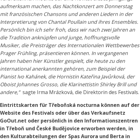
aufmerksam machen, das Nachtkonzert am Donnerstag
mit französischen Chansons und anderen Liedern in der
Interpretierung von Chantal Poullain und ihres Ensembles.
Persönlich bin ich sehr froh, dass wir nach zwei Jahren an
die Tradition anknüpfen und junge, hoffnungsvolle
Musiker, die Preisträger des Internationalen Wettbewerbes
Prager Frühling, präsentieren können. In vergangenen
Jahren haben hier Künstler gespielt, die heute zu den
international anerkannten gehören, zum Beispiel der
Pianist Ivo Kahánek, die Hornistin Kateřina Javůrková, der
Oboist Johannes Grosso, die Klarinettistin Shirley Brill und
andere,”
sagte Irma Mrázková, die Direktorin des Festivals.
Eintrittskarten für Třeboňská nocturna können auf der
Website des Festivals oder über das Verkaufsnetz
GoOut.net oder persönlich in den Informationszentren
in Třeboň und České Budějovice erworben werden, in
den Kulturabteilungen der Spas Aurora und Berta in