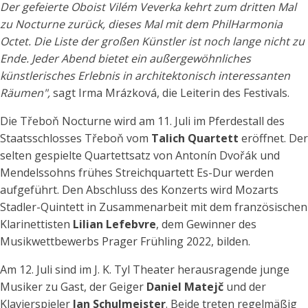
Der gefeierte Oboist Vilém Veverka kehrt zum dritten Mal
zu Nocturne zurück, dieses Mal mit dem PhilHarmonia
Octet. Die Liste der großen Künstler ist noch lange nicht zu
Ende. Jeder Abend bietet ein außergewöhnliches
künstlerisches Erlebnis in architektonisch interessanten
Räumen",
sagt Irma Mrázková, die Leiterin des Festivals.
Die Třeboň Nocturne wird am 11. Juli im Pferdestall des
Staatsschlosses Třeboň vom
Talich Quartett
eröffnet. Der
selten gespielte Quartettsatz von Antonín Dvořák und
Mendelssohns frühes Streichquartett Es-Dur werden
aufgeführt. Den Abschluss des Konzerts wird Mozarts
Stadler-Quintett in Zusammenarbeit mit dem französischen
Klarinettisten
Lilian Lefebvre
, dem Gewinner des
Musikwettbewerbs Prager Frühling 2022, bilden.
Am 12. Juli sind im J. K. Tyl Theater herausragende junge
Musiker zu Gast, der Geiger
Daniel Matejč
und der
Klavierspieler
Jan Schulmeister
. Beide treten regelmäßig