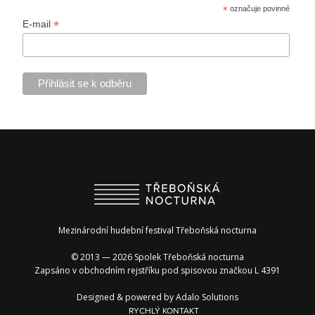
*
označuje povinné
*
E-mail
Mezinárodní hudební festival Třeboňská nocturna
© 2013 — 2026 Spolek Třeboňská nocturna
Zapsáno v obchodním rejstříku pod spisovou značkou L 4391
Designed & powered by
Adalo Solutions
RYCHLÝ KONTAKT