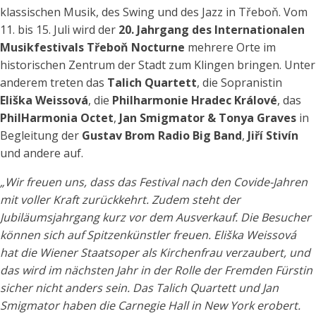
klassischen Musik, des Swing und des Jazz in Třeboň. Vom
11. bis 15. Juli wird der
20. Jahrgang des Internationalen
Musikfestivals Třeboň Nocturne
mehrere Orte im
historischen Zentrum der Stadt zum Klingen bringen. Unter
anderem treten das
Talich Quartett
, die Sopranistin
Eliška Weissová
, die
Philharmonie Hradec Králové
, das
PhilHarmonia Octet
,
Jan Smigmator & Tonya Graves
in
Begleitung der
Gustav Brom Radio Big Band
,
Jiří Stivín
und andere auf.
„Wir freuen uns, dass das Festival nach den Covide-Jahren
mit voller Kraft zurückkehrt. Zudem steht der
Jubiläumsjahrgang kurz vor dem Ausverkauf. Die Besucher
können sich auf Spitzenkünstler freuen. Eliška Weissová
hat die Wiener Staatsoper als Kirchenfrau verzaubert, und
das wird im nächsten Jahr in der Rolle der Fremden Fürstin
sicher nicht anders sein. Das Talich Quartett und Jan
Smigmator haben die Carnegie Hall in New York erobert.