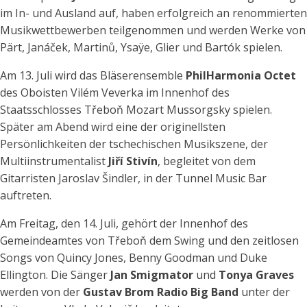
im In- und Ausland auf, haben erfolgreich an renommierten
Musikwettbewerben teilgenommen und werden Werke von
Pärt, Janáček, Martinů, Ysaÿe, Glier und Bartók spielen.
Am 13. Juli wird das Bläserensemble
PhilHarmonia Octet
des Oboisten Vilém Veverka
im Innenhof des
Staatsschlosses Třeboň
Mozart Mussorgsky spielen.
Später am Abend wird eine der originellsten
Persönlichkeiten der tschechischen Musikszene, der
Multiinstrumentalist
Jiří Stivín
, begleitet von dem
Gitarristen Jaroslav Šindler, in der Tunnel Music Bar
auftreten.
Am Freitag, den 14. Juli, gehört der Innenhof des
Gemeindeamtes von Třeboň dem Swing und den zeitlosen
Songs von Quincy Jones, Benny Goodman und Duke
Ellington. Die Sänger
Jan Smigmator
und
Tonya Graves
werden von der
Gustav Brom Radio Big Band
unter der