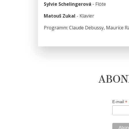
Sylvie Schelingerová
- Flöte
Matouš Zukal
- Klavier
Programm: Claude Debussy, Maurice Rav
ABON
*
E-mail