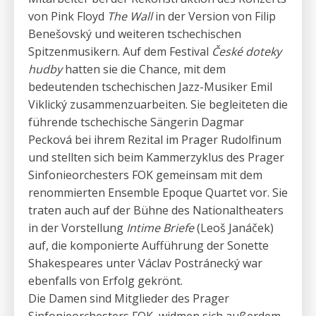
von Pink Floyd
The Wall
in der Version von Filip
Benešovský und weiteren tschechischen
Spitzenmusikern. Auf dem Festival
České doteky
hudby
hatten sie die Chance, mit dem
bedeutenden tschechischen Jazz-Musiker Emil
Viklický zusammenzuarbeiten. Sie begleiteten die
führende tschechische Sängerin Dagmar
Pecková bei ihrem Rezital im Prager Rudolfinum
und stellten sich beim Kammerzyklus des Prager
Sinfonieorchesters FOK gemeinsam mit dem
renommierten Ensemble Epoque Quartet vor. Sie
traten auch auf der Bühne des Nationaltheaters
in der Vorstellung
Intime Briefe
(Leoš Janáček)
auf, die komponierte Aufführung der Sonette
Shakespeares unter Václav Postránecký war
ebenfalls von Erfolg gekrönt.
Die Damen sind Mitglieder des Prager