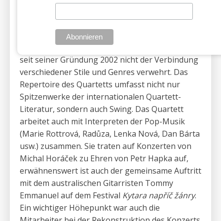
EVE QUARTET
Ein Ensemble von vier Damen, das sich schon
seit seiner Gründung 2002 nicht der Verbindung
verschiedener Stile und Genres verwehrt. Das
Repertoire des Quartetts umfasst nicht nur
Spitzenwerke der internationalen Quartett-
Literatur, sondern auch Swing. Das Quartett
arbeitet auch mit Interpreten der Pop-Musik
(Marie Rottrová, Radůza, Lenka Nová, Dan Bárta
usw.) zusammen. Sie traten auf Konzerten von
Michal Horáček zu Ehren von Petr Hapka auf,
erwähnenswert ist auch der gemeinsame Auftritt
mit dem australischen Gitarristen Tommy
Emmanuel auf dem Festival
Kytara napříč žánry
.
Ein wichtiger Höhepunkt war auch die
Mitarbeiter bei der Rekonstruktion des Konzerts