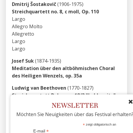
Dmitrij Šostakovič
(1906-1975)
Streichquartett no. 8, c moll, Op. 110
Largo
Allegro Molto
Allegretto
Largo
Largo
Josef Suk
(1874-1935)
Meditation über den altböhmischen Choral
des Heiligen Wenzels, op. 35a
Ludwig van Beethoven
(1770-1827)
Streichquartett D dur, op. 18/3 "Lobkowitz"
Allegro
NEWSLETTER
Andante con moto
Möchten Sie Neuigkeiten über das Festival erhalten
Allegro
Presto
*
zeigt obligatorisch an
*
E-mail