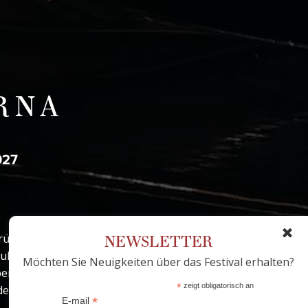
RNA
027
NEWSLETTER
urück und bringt die
lisse des historischen
Möchten Sie Neuigkeiten über das Festival erhalten?
benden an – die
*
zeigt obligatorisch an
den.
*
E-mail