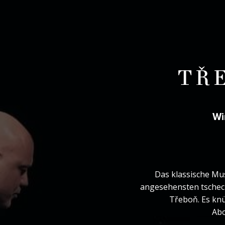
TŘ
Wi
Das klassische Musi
angesehensten tschech
Třeboň. Es knü
Abo