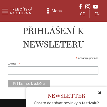
Menu
CZ
EN
PŘIHLÁŠENÍ K
NEWSLETERU
*
označuje povinné
*
E-mail
NEWSLETTER
Chcete dostávat novinky o festivalu?