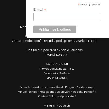
*
označuje povinné
*
E-mail
Mezinárodní hudební festival Třeboňská nocturna
© 2013 — 2026 Spolek Třeboňská nocturna
Zapsáno v obchodním rejstříku pod spisovou značkou L 4391
Designed & powered by
Adalo Solutions
RYCHLÝ KONTAKT
+420 721 585 178
info@trebonskanocturna.cz
Facebook
/
YouTube
MAPA STRÁNEK
Zimní Třeboňská nocturna
/
Úvod
/
Program
/
Vstupenky
/
Minulé ročníky
/
Fotogalerie
/
Ubytování
/
Třeboň
/
Partneři
/
Kontakt
/
Klub podporovatelů
//
English
/
Deutsch