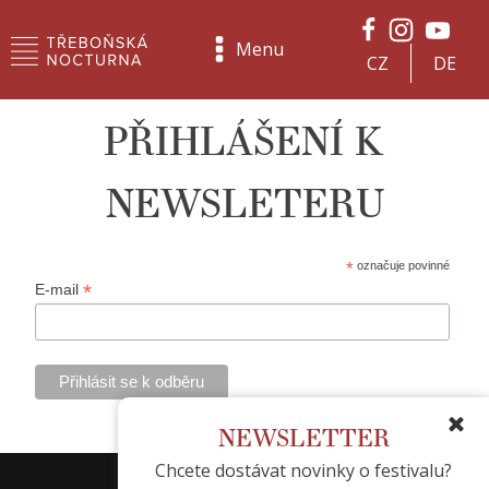
Menu
CZ
DE
PŘIHLÁŠENÍ K
NEWSLETERU
*
označuje povinné
*
E-mail
NEWSLETTER
Chcete dostávat novinky o festivalu?