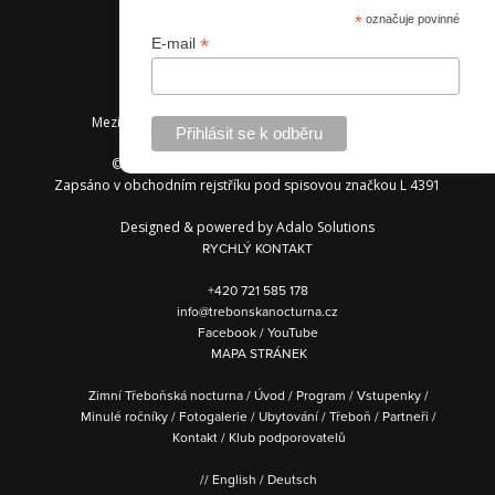
*
označuje povinné
*
E-mail
Mezinárodní hudební festival Třeboňská nocturna
© 2013 — 2026 Spolek Třeboňská nocturna
Zapsáno v obchodním rejstříku pod spisovou značkou L 4391
Designed & powered by
Adalo Solutions
RYCHLÝ KONTAKT
+420 721 585 178
info@trebonskanocturna.cz
Facebook
/
YouTube
MAPA STRÁNEK
Zimní Třeboňská nocturna
/
Úvod
/
Program
/
Vstupenky
/
Minulé ročníky
/
Fotogalerie
/
Ubytování
/
Třeboň
/
Partneři
/
Kontakt
/
Klub podporovatelů
//
English
/
Deutsch