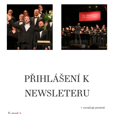
PŘIHLÁŠENÍ K
NEWSLETERU
*
označuje povinné
*
E-mail