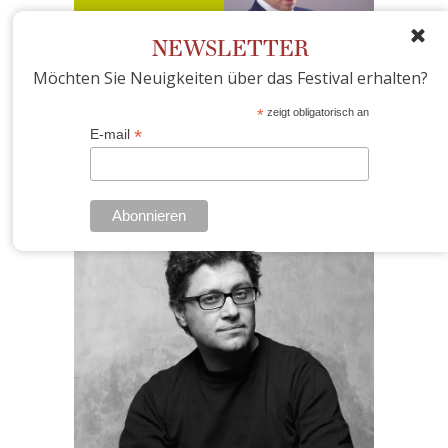
NEWSLETTER
Möchten Sie Neuigkeiten über das Festival erhalten?
3. KONZERT:
*
zeigt obligatorisch an
LUCIE VAGENKNECHTOVÁ,
*
E-mail
DANIEL KLÁNSKÝ,
LUKÁŠ KLÁNSKÝ
19. 12. 2024