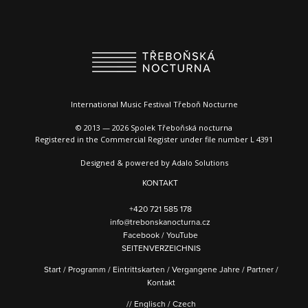
International Music Festival Třeboň Nocturne
© 2013 — 2026 Spolek Třeboňská nocturna
Registered in the Commercial Register under file number L 4391
Designed & powered by
Adalo Solutions
KONTAKT
+420 721 585 178
info@trebonskanocturna.cz
Facebook
/
YouTube
SEITENVERZEICHNIS
Start
/
Programm
/
Eintrittskarten
/
Vergangene Jahre
/
Partner
/
Kontakt
//
Englisch
/
Czech