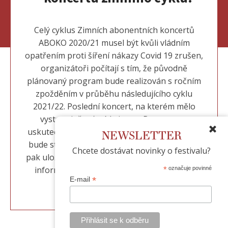
Celý cyklus Zimních abonentních koncertů
ABOKO 2020/21 musel být kvůli vládním
opatřením proti šíření nákazy Covid 19 zrušen,
organizátoři počítají s tím, že původně
plánovaný program bude realizován s ročním
zpožděním v průběhu následujícího cyklu
2021/22. Poslední koncert, na kterém mělo
vystoupit žesťové kvinteto Brasstet, se
uskuteční v náhradním termínu a prostorách,
NEWSLETTER
bude streamován přes sociální sítě a záznam
Chcete dostávat novinky o festivalu?
pak uložen na YouTube kanálu festivalu. Další
informace organizátoři zveřejnění během
*
označuje povinné
*
E-mail
následujících dní.