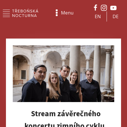
Menu
EN
DE
Stream závěrečného
koncertu zimního cyklu.