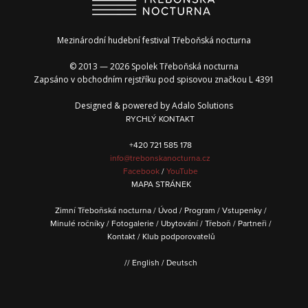
Mezinárodní hudební festival Třeboňská nocturna
© 2013 — 2026 Spolek Třeboňská nocturna
Zapsáno v obchodním rejstříku pod spisovou značkou L 4391
Designed & powered by
Adalo Solutions
RYCHLÝ KONTAKT
+420 721 585 178
info@trebonskanocturna.cz
Facebook
/
YouTube
MAPA STRÁNEK
Zimní Třeboňská nocturna
/
Úvod
/
Program
/
Vstupenky
/
Minulé ročníky
/
Fotogalerie
/
Ubytování
/
Třeboň
/
Partneři
/
Kontakt
/
Klub podporovatelů
//
English
/
Deutsch