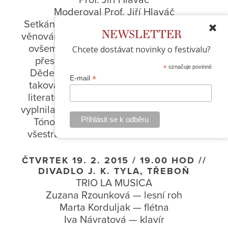
Moderoval Prof. Jiří Hlaváč
Setkání hudebníků jsou takřka výhradně
NEWSLETTER
věnována rozhovorům o hudbě. Pokud se
ovšem nepotkají osobnosti s výrazným
Chcete dostávat novinky o festivalu?
přesahem do dalších oborů. S Jiřím
*
označuje povinné
Dědečkem a Michalem Prokopem nás
*
E-mail
takováto vybočení jistě čekají, protože
literatura, politika i organizační činnost
vyplnila velkou část jejich života. Lednové
Tónobraní bude setkáním s osvětou,
všestranností a vzdělaností. Jiří Hlaváč
ČTVRTEK 19. 2. 2015 / 19.00 HOD //
DIVADLO J. K. TYLA, TŘEBOŇ
TRIO LA MUSICA
Zuzana Rzounková — lesní roh
Marta Korduljak — flétna
Iva Návratová — klavír