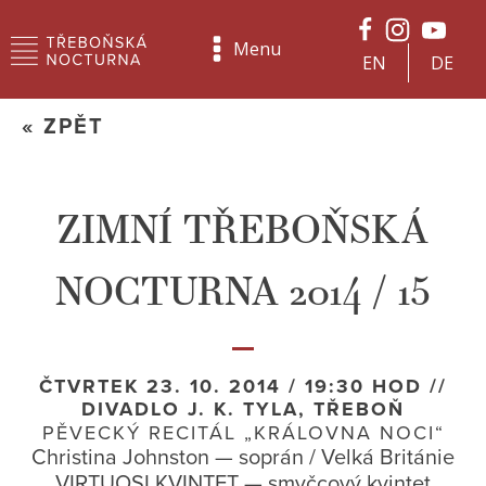
Menu
EN
DE
« ZPĚT
ZIMNÍ TŘEBOŇSKÁ
NOCTURNA 2014 / 15
ČTVRTEK 23. 10. 2014 / 19:30 HOD //
DIVADLO J. K. TYLA, TŘEBOŇ
PĚVECKÝ RECITÁL „KRÁLOVNA NOCI“
Christina Johnston — soprán / Velká Británie
VIRTUOSI KVINTET — smyčcový kvintet