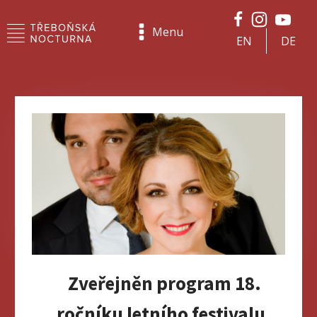
Menu
EN
DE
Zveřejněn program 18.
ročníku letního festivalu.