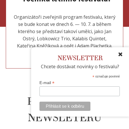
Organizátoři zveřejnili program festivalu, který
se bude konat ve dnech 6. — 10. 7. a během
kterého se představí takoví umělci, jako Jan
Ostrý, Lobkowicz Trio, Kalabis Quintet,
Kateřina Kněžíková a opět i Adam Plachetka.
Podrobnosti naleznete
zde
.
NEWSLETTER
Chcete dostávat novinky o festivalu?
*
označuje povinné
*
E-mail
PŘIHLÁŠENÍ K
NEWSLETERU