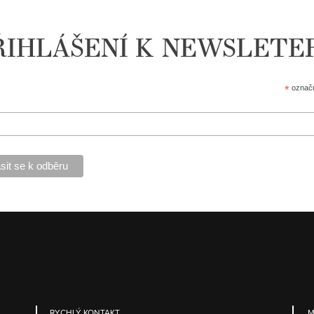
ŘIHLÁŠENÍ K NEWSLETE
*
označu
RYCHLÝ KONTAKT
M