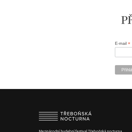
P
*
E-mail
Mezinárodní hudební festival Třeboňská nocturna