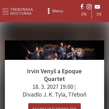
Menu
EN
DE
Irvin Venyš a Epoque
Quartet
18. 3. 2027 19:00
|
Divadlo J. K. Tyla, Třeboň
KOUPIT VSTUPENKY ZDE