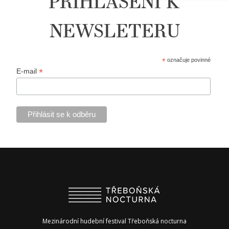
PŘIHLÁŠENÍ K
NEWSLETERU
*
označuje povinné
*
E-mail
Mezinárodní hudební festival Třeboňská nocturna