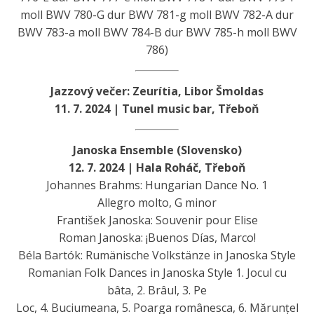
moll BWV 780-G dur BWV 781-g moll BWV 782-A dur
BWV 783-a moll BWV 784-B dur BWV 785-h moll BWV
786)
Jazzový večer: Zeurítia, Libor Šmoldas
11. 7. 2024 | Tunel music bar, Třeboň
Janoska Ensemble (Slovensko)
12. 7. 2024 | Hala Roháč, Třeboň
Johannes Brahms: Hungarian Dance No. 1
Allegro molto, G minor
František Janoska: Souvenir pour Elise
Roman Janoska: ¡Buenos Días, Marco!
Béla Bartók: Rumänische Volkstänze in Janoska Style
Romanian Folk Dances in Janoska Style 1. Jocul cu
bâta, 2. Brâul, 3. Pe
Loc, 4. Buciumeana, 5. Poarga românesca, 6. Mărunțel