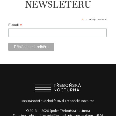
NEWSLETERU
*
označuje povinné
*
E-mail
Mezinárodní hudební festival Třeboňská nocturna
© 2013 — 2026 Spolek Třeboňská nocturna
Zapsáno v obchodním rejstříku pod spisovou značkou L 4391