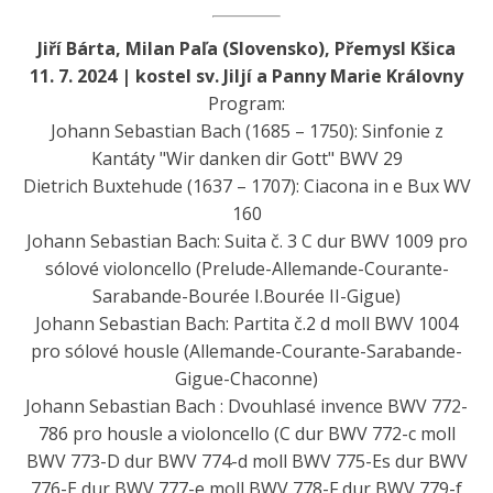
Jiří Bárta, Milan Paľa (Slovensko), Přemysl Kšica
11. 7. 2024 | kostel sv. Jiljí a Panny Marie Královny
Program:
Johann Sebastian Bach (1685 – 1750): Sinfonie z
Kantáty "Wir danken dir Gott" BWV 29
Dietrich Buxtehude (1637 – 1707): Ciacona in e Bux WV
160
Johann Sebastian Bach: Suita č. 3 C dur BWV 1009 pro
sólové violoncello (Prelude-Allemande-Courante-
Sarabande-Bourée I.Bourée II-Gigue)
Johann Sebastian Bach: Partita č.2 d moll BWV 1004
pro sólové housle (Allemande-Courante-Sarabande-
Gigue-Chaconne)
Johann Sebastian Bach : Dvouhlasé invence BWV 772-
786 pro housle a violoncello (C dur BWV 772-c moll
BWV 773-D dur BWV 774-d moll BWV 775-Es dur BWV
776-E dur BWV 777-e moll BWV 778-F dur BWV 779-f