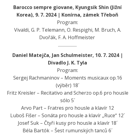
Barocco sempre giovane, Kyungsik Shin (Jižní
Korea), 9. 7. 2024 | Konírna, zámek Třeboň
Program:
Vivaldi, G. P. Telemann, O. Respighi, M. Bruch, A.
Dvořák, F. A. Hoffmeister
Daniel Matejča, Jan Schulmeister, 10. 7. 2024 |
Divadlo J. K. Tyla
Program:
Sergej Rachmaninov – Moments musicaux op.16
(výběr) 18´
Fritz Kreisler – Recitativo and Scherzo op.6 pro housle
sólo 5´
Arvo Part – Fratres pro housle a klavír 12
Luboš Fišer – Sonáta pro housle a klavír „Ruce“ 12´
Josef Suk – Čtyři kusy pro housle a klavír 18´
Béla Bartók – Šest rumunských tanců 6´